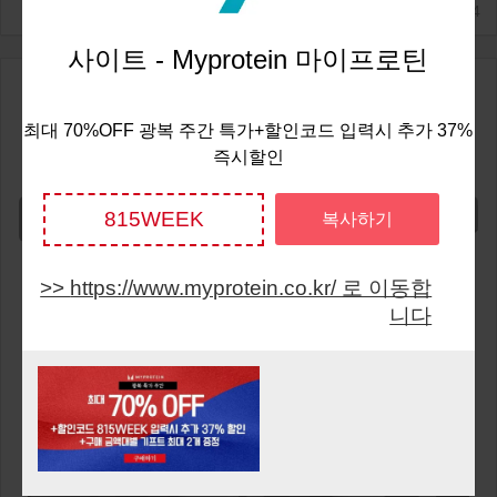
2025/2/24
사이트 - Myprotein 마이프로틴
선별 프로틴 & 아미노산 카
70%
OFF
테고리 최대 70% OFF +할인코드 입
최대 70%OFF 광복 주간 특가+할인코드 입력시 추가 37%
즉시할인
력시 최대 40% 추가 할인
815WEEK
Show Code
복사하기
https://www.myprotein.co.kr/ 로 이동합
니다