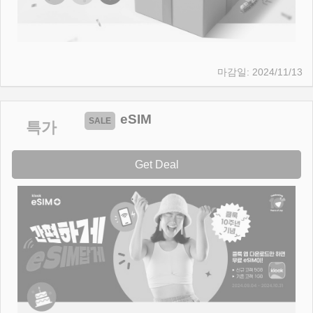
2024/11/13
eSIM
특가
Get Deal