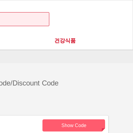
건강식품
de/Discount Code
Show Code