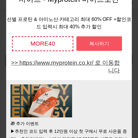
2025/2/24
선별 프로틴 & 아미노산 카테고리 최대 60% OFF +할인코
선별 프로틴 & 아미노산 카
70%
드 입력시 최대 40% 추가 할인
OFF
테고리 최대 70% OFF +할인코드 입
MORE40
복사하기
력시 최대 40% 추가 할인
Show Code
https://www.myprotein.co.kr/ 로 이동합
니다
🎁 추가 이벤트
▶추천인 코드 입력 후 12만원 이상 첫 구매시 무료 사은품 증