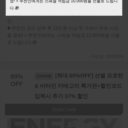
정! + 추천인에게는 스페셜 적립금 10,000원을 선물로 드립니
🎁추가 이벤트
다 🎁
▶말왕 부스터 부스터 구매시 최종 결제금액 10% 추가할
인
▶추천인 코드 입력 후 12만원 이상 첫 구매시 무료 사은
품 증정! + 추천인에게는 스페셜 적립금 10,000원을 선물
로 드립니다 🎁
2025/2/24
[최대 60%OFF] 선별 프로틴
60%
OFF
& 비타민 카테고리 특가전+할인코드
입력시 추가 37% 할인
Show Code