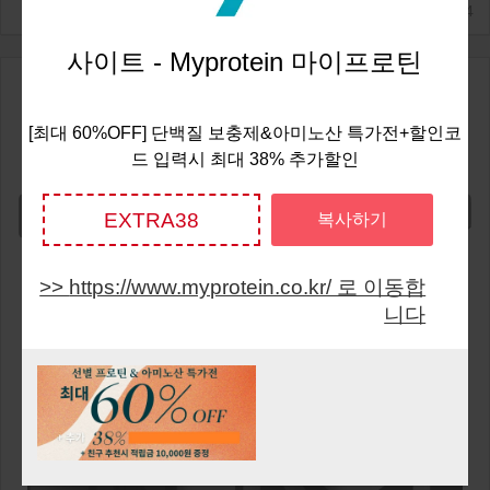
2025/2/24
사이트 - Myprotein 마이프로틴
선별 프로틴 & 아미노산 카
70%
OFF
테고리 최대 70% OFF +할인코드 입
[최대 60%OFF] 단백질 보충제&아미노산 특가전+할인코
드 입력시 최대 38% 추가할인
력시 최대 40% 추가 할인
Show Code
EXTRA38
복사하기
https://www.myprotein.co.kr/ 로 이동합
니다