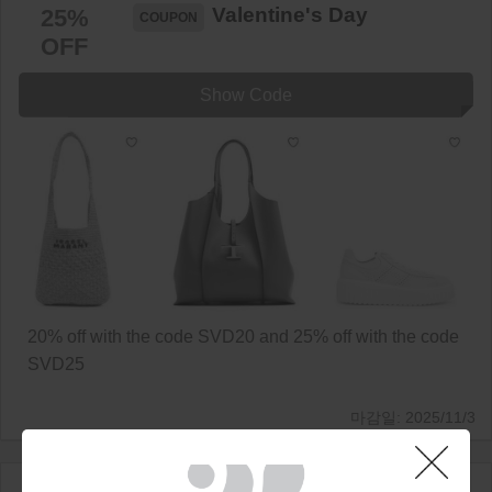
Valentine's Day
25%
OFF
Show Code
20% off with the code SVD20 and 25% off with the code
SVD25
2025/11/3
Last chance