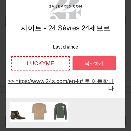
40%
OFF
Show Code
사이트 - 24 Sèvres 24세브르
Last chance
LUCKYME
복사하기
2025/11/3
https://www.24s.com/en-kr/ 로 이동합니
다
Last chance
40%
OFF
Show Code