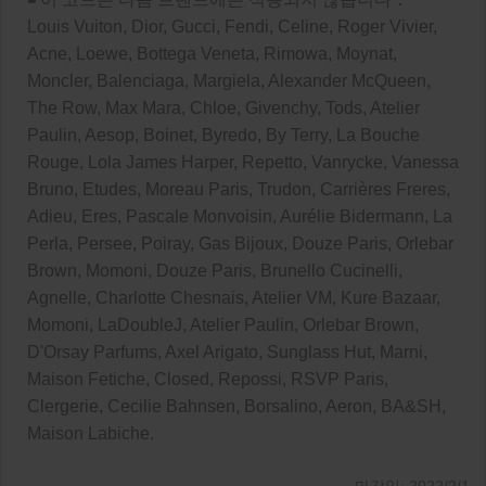
Louis Vuiton, Dior, Gucci, Fendi, Celine, Roger Vivier,
Acne, Loewe, Bottega Veneta, Rimowa, Moynat,
Moncler, Balenciaga, Margiela, Alexander McQueen,
The Row, Max Mara, Chloe, Givenchy, Tods, Atelier
Paulin, Aesop, Boinet, Byredo, By Terry, La Bouche
Rouge, Lola James Harper, Repetto, Vanrycke, Vanessa
Bruno, Etudes, Moreau Paris, Trudon, Carrières Freres,
Adieu, Eres, Pascale Monvoisin, Aurélie Bidermann, La
Perla, Persee, Poiray, Gas Bijoux, Douze Paris, Orlebar
Brown, Momoni, Douze Paris, Brunello Cucinelli,
Agnelle, Charlotte Chesnais, Atelier VM, Kure Bazaar,
Momoni, LaDoubleJ, Atelier Paulin, Orlebar Brown,
D'Orsay Parfums, Axel Arigato, Sunglass Hut, Marni,
Maison Fetiche, Closed, Repossi, RSVP Paris,
Clergerie, Cecilie Bahnsen, Borsalino, Aeron, BA&SH,
Maison Labiche.