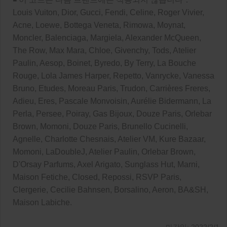
Louis Vuiton, Dior, Gucci, Fendi, Celine, Roger Vivier,
Acne, Loewe, Bottega Veneta, Rimowa, Moynat,
Moncler, Balenciaga, Margiela, Alexander McQueen,
The Row, Max Mara, Chloe, Givenchy, Tods, Atelier
Paulin, Aesop, Boinet, Byredo, By Terry, La Bouche
Rouge, Lola James Harper, Repetto, Vanrycke, Vanessa
Bruno, Etudes, Moreau Paris, Trudon, Carrières Freres,
Adieu, Eres, Pascale Monvoisin, Aurélie Bidermann, La
Perla, Persee, Poiray, Gas Bijoux, Douze Paris, Orlebar
Brown, Momoni, Douze Paris, Brunello Cucinelli,
Agnelle, Charlotte Chesnais, Atelier VM, Kure Bazaar,
Momoni, LaDoubleJ, Atelier Paulin, Orlebar Brown,
D'Orsay Parfums, Axel Arigato, Sunglass Hut, Marni,
Maison Fetiche, Closed, Repossi, RSVP Paris,
Clergerie, Cecilie Bahnsen, Borsalino, Aeron, BA&SH,
Maison Labiche.