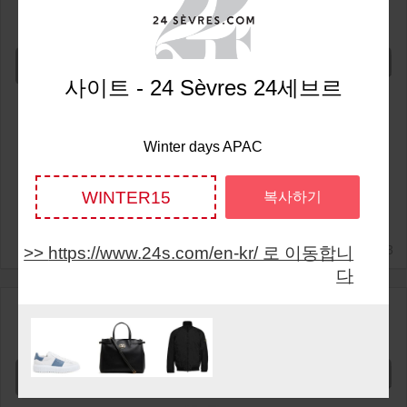
40%
OFF
Show Code
사이트 - 24 Sèvres 24세브르
Winter days APAC
WINTER15
복사하기
2025/11/3
https://www.24s.com/en-kr/ 로 이동합니
다
Last chance
40%
OFF
Show Code