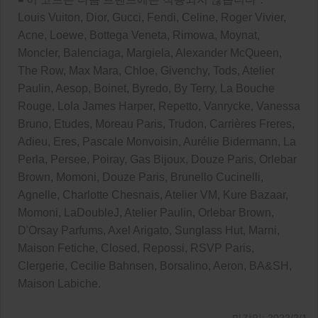
Louis Vuiton, Dior, Gucci, Fendi, Celine, Roger Vivier,
Acne, Loewe, Bottega Veneta, Rimowa, Moynat,
Moncler, Balenciaga, Margiela, Alexander McQueen,
The Row, Max Mara, Chloe, Givenchy, Tods, Atelier
Paulin, Aesop, Boinet, Byredo, By Terry, La Bouche
Rouge, Lola James Harper, Repetto, Vanrycke, Vanessa
Bruno, Etudes, Moreau Paris, Trudon, Carrières Freres,
Adieu, Eres, Pascale Monvoisin, Aurélie Bidermann, La
Perla, Persee, Poiray, Gas Bijoux, Douze Paris, Orlebar
Brown, Momoni, Douze Paris, Brunello Cucinelli,
Agnelle, Charlotte Chesnais, Atelier VM, Kure Bazaar,
Momoni, LaDoubleJ, Atelier Paulin, Orlebar Brown,
D'Orsay Parfums, Axel Arigato, Sunglass Hut, Marni,
Maison Fetiche, Closed, Repossi, RSVP Paris,
Clergerie, Cecilie Bahnsen, Borsalino, Aeron, BA&SH,
Maison Labiche.