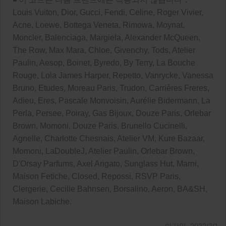
Louis Vuiton, Dior, Gucci, Fendi, Celine, Roger Vivier,
Acne, Loewe, Bottega Veneta, Rimowa, Moynat,
Moncler, Balenciaga, Margiela, Alexander McQueen,
The Row, Max Mara, Chloe, Givenchy, Tods, Atelier
Paulin, Aesop, Boinet, Byredo, By Terry, La Bouche
Rouge, Lola James Harper, Repetto, Vanrycke, Vanessa
Bruno, Etudes, Moreau Paris, Trudon, Carrières Freres,
Adieu, Eres, Pascale Monvoisin, Aurélie Bidermann, La
Perla, Persee, Poiray, Gas Bijoux, Douze Paris, Orlebar
Brown, Momoni, Douze Paris, Brunello Cucinelli,
Agnelle, Charlotte Chesnais, Atelier VM, Kure Bazaar,
Momoni, LaDoubleJ, Atelier Paulin, Orlebar Brown,
D'Orsay Parfums, Axel Arigato, Sunglass Hut, Marni,
Maison Fetiche, Closed, Repossi, RSVP Paris,
Clergerie, Cecilie Bahnsen, Borsalino, Aeron, BA&SH,
Maison Labiche.