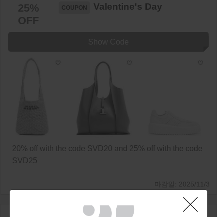
Valentine's Day
25%
OFF
Show Code
20% off with the code SVD20 and 25% off with the code
SVD25
2025/11/3
Last chance