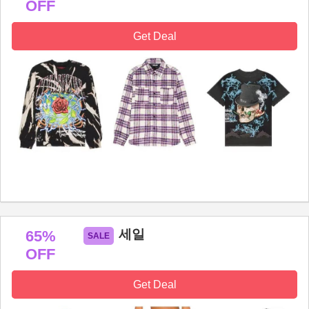
OFF
Get Deal
세일
65%
OFF
Get Deal