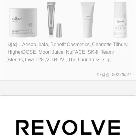
제외：Aesop, bala, Benefit Cosmetics, Charlotte Tilbury,
HigherDOSE, Moon Juice, NuFACE, SK-II, Teami
Blends,Tower 28 ,VITRUVI, The Laundress, slip
2022/5/27