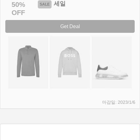
세일
50%
OFF
Get Deal
2023/1/6