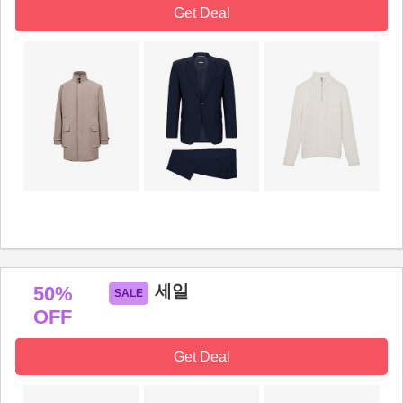
Get Deal
세일
50%
OFF
Get Deal